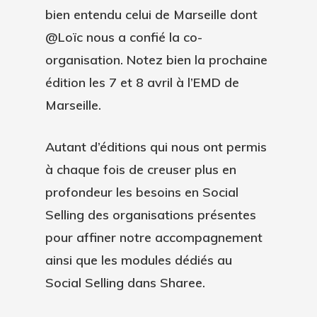
bien entendu celui de Marseille dont
@Loïc nous a confié la co-
organisation. Notez bien la prochaine
édition les 7 et 8 avril à l’EMD de
Marseille.
Autant d’éditions qui nous ont permis
à chaque fois de creuser plus en
Plateforme
profondeur les besoins en Social
Bénéfices
Selling des organisations présentes
Fonctionnalités
pour affiner notre accompagnement
Accompagnement
Ressources
Influence De Marque
ainsi que les modules dédiés au
Tarifs
Social Selling dans Sharee.
Social Selling
Blog
Ebook #ToutComprend
Marque Employeur