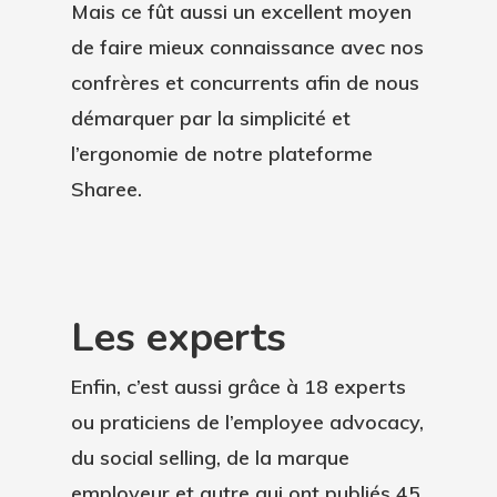
Advocacy Strategy De
Contact
Mais ce fût aussi un excellent moyen
Communication Intern
de faire mieux connaissance avec nos
Guide Du Programme
Demander Un
Demande De Support
confrères et concurrents afin de nous
Ambassadeur Idéal
Accompagnement Du
Démo
démarquer par la simplicité et
Changement
l’ergonomie de notre plateforme
Sharee.
Les experts
Enfin, c’est aussi grâce à 18 experts
ou praticiens de l’employee advocacy,
du social selling, de la marque
employeur et autre qui ont publiés 45