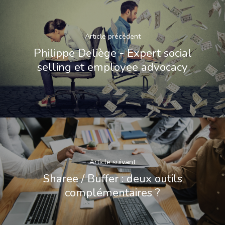
Article précédent
Philippe Deliège - Expert social
selling et employee advocacy
Article suivant
Sharee / Buffer : deux outils
complémentaires ?