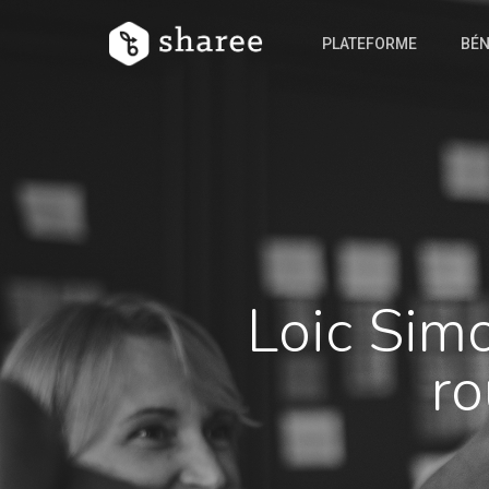
PLATEFORME
BÉN
Loic Simo
ro