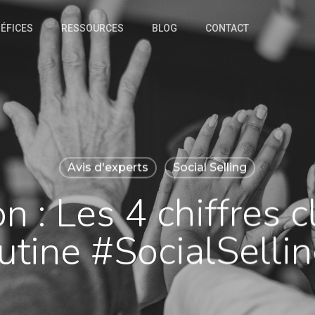
ÉFICES
RESSOURCES
BLOG
CONTACT
Avis d'experts
Social Selling
n : Les 4 chiffres 
utine #SocialSellin