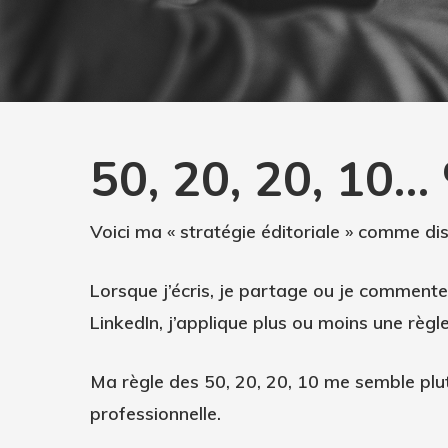
50, 20, 20, 10…
Voici ma «
stratégie éditoriale
» comme dis
Lorsque j’écris, je partage ou je commente
LinkedIn
, j’applique plus ou moins une rè
Hit enter to search or ESC to close
Ma règle des 50, 20, 20, 10 me semble plu
professionnelle
.