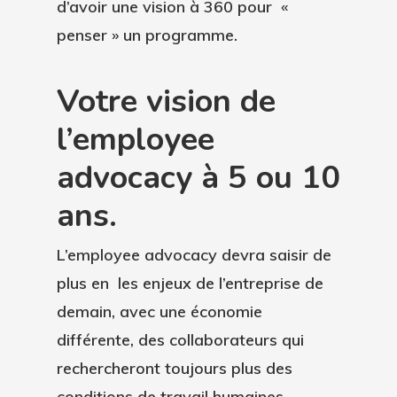
d’avoir une vision à 360 pour «
penser » un programme.
Votre vision de
l’employee
Plateforme
advocacy à 5 ou 10
ans.
Bénéfices
Fonctionnalités
Accompagnement
Ressources
L’employee advocacy devra saisir de
Influence De Marque
plus en les enjeux de l’entreprise de
Tarifs
Social Selling
Blog
Ebook #ToutComprend
demain, avec une économie
Marque Employeur
Advocacy Strategy De
Contact
différente, des collaborateurs qui
rechercheront toujours plus des
Communication Intern
Guide Du Programme
Demander Un
Demande De Support
conditions de travail humaines,