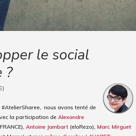
per le social
 ?
E)
el #AtelierSharee, nous avons tenté de
 avec la participation de
Alexandre
 FRANCE),
Antoine Jambart
(eloRezo),
Marc Mirguet