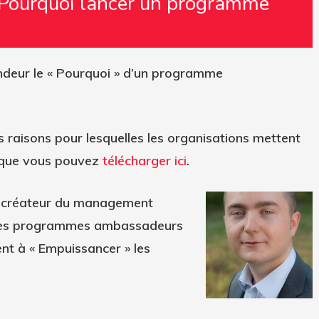
 Pourquoi lancer un programme
ndeur le
« Pourquoi »
d’un programme
s raisons pour lesquelles les organisations mettent
que vous pouvez
télécharger ici
.
 co-créateur du management
n des programmes ambassadeurs
ent à « Empuissancer » les