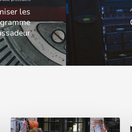
iser les
A
rogramme
ssadeur