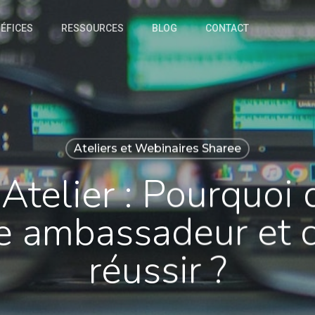
ÉFICES
RESSOURCES
BLOG
CONTACT
Ateliers et Webinaires Sharee
Atelier : Pourquoi 
 ambassadeur et 
réussir ?