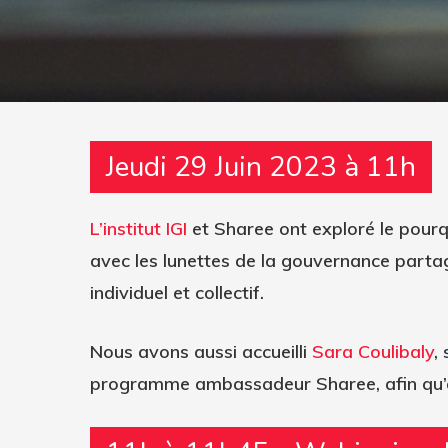
Jeudi 29 Juin 2023 à 11h
L’institut IGI
et Sharee ont exploré le pou
avec les lunettes de la gouvernance partag
individuel et collectif.
Nous avons aussi accueilli
Sara Coulibaly
,
Hit enter to search or ESC to close
programme ambassadeur Sharee, afin qu’e