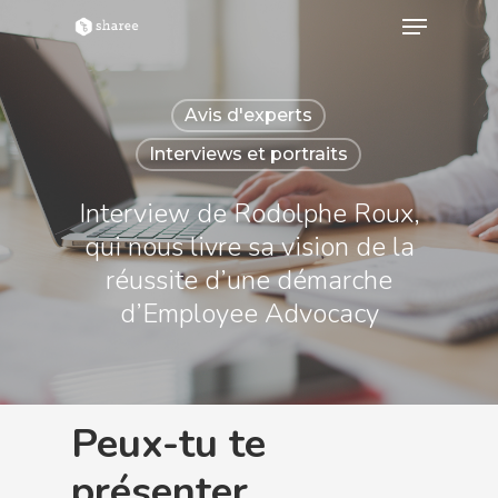
Avis d'experts
Hit enter to search or ESC to close
Interviews et portraits
Interview de Rodolphe Roux,
qui nous livre sa vision de la
réussite d’une démarche
d’Employee Advocacy
Peux-tu te
présenter