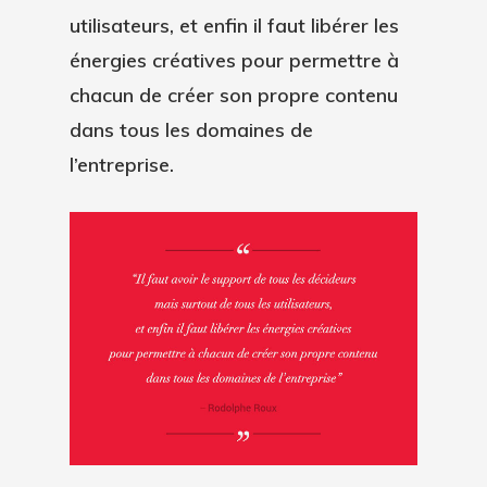
utilisateurs, et enfin il faut
libérer les
énergies créatives
pour permettre à
Plateforme
chacun de
créer son propre contenu
dans tous les domaines de
Bénéfices
Fonctionnalités
l’entreprise.
Accompagnement
Ressources
Influence De Marque
Tarifs
Social Selling
Blog
Ebook #ToutComprend
Marque Employeur
Advocacy Strategy De
Contact
Communication Intern
Guide Du Programme
Demander Un
Demande De Support
Ambassadeur Idéal
Accompagnement Du
Démo
Changement