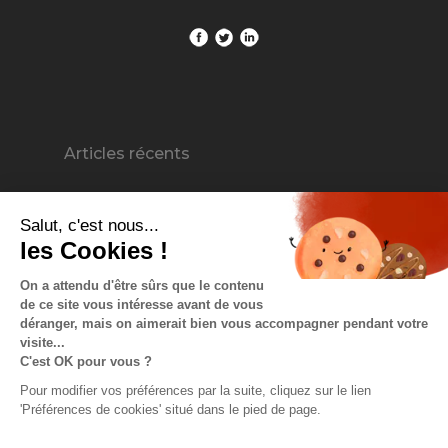
Articles récents
Sharee : la nouvelle alternative à
Salut, c'est nous...
Workplace from Meta ?
les Cookies !
Employee Advocacy vs. Influenceurs
On a attendu d'être sûrs que le contenu
externes : Quel est le meilleur choix
de ce site vous intéresse avant de vous
déranger, mais on aimerait bien vous accompagner pendant votre
pour votre entreprise ?
visite...
C'est OK pour vous ?
Avantages d’un programme
Pour modifier vos préférences par la suite, cliquez sur le lien
ambassadeur pour les entreprises et
'Préférences de cookies' situé dans le pied de page.
leurs collaborateurs